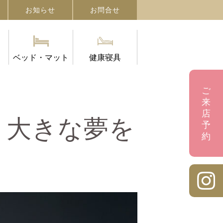
お知らせ
お問合せ
ベッド・マット
健康寝具
ご
来
店
ー］大きな夢を
予
約