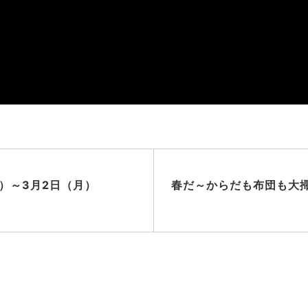
）～3月2日（月）
春だ～からだも布団も大掃