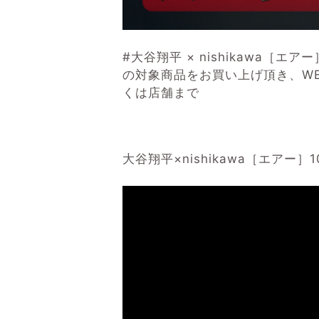
#大谷翔平 × nishikawa［
の対象商品をお買い上げ頂き、W
くは店舗まで
大谷翔平×nishikawa［エア